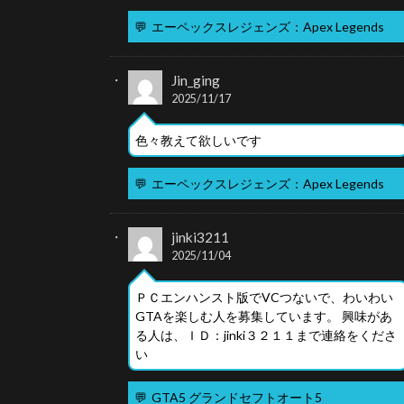
💬
エーペックスレジェンズ：Apex Legends
Jin_ging
2025/11/17
色々教えて欲しいです
💬
エーペックスレジェンズ：Apex Legends
jinki3211
2025/11/04
ＰＣエンハンスト版でVCつないで、わいわい
GTAを楽しむ人を募集しています。 興味があ
る人は、ＩＤ：jinki３２１１まで連絡をくださ
い
💬
GTA5 グランドセフトオート5