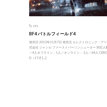
FPS
BF4 バトルフィールド4
発売日 2013年11月7日 発売元 エレクトロニック・ア
式会社 ジャンル ファーストパーソンシューター 対応人数
～4人オフライン：1人／オンライン： 2人～64人 CER
D（17才 […]