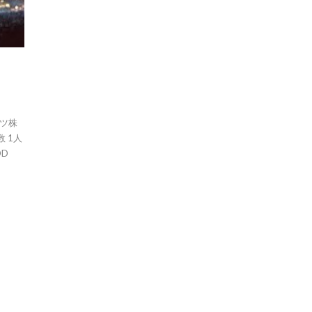
ーツ株
 1人
OD